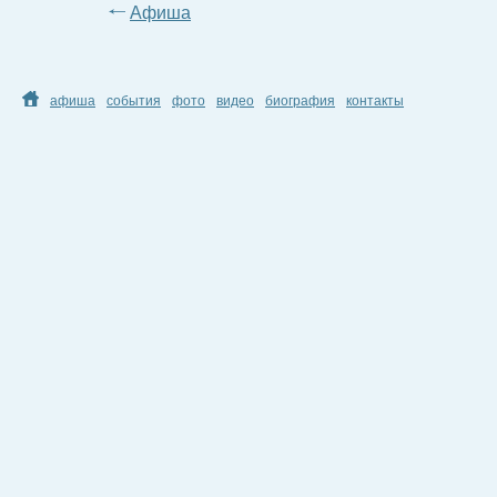
Афиша
афиша
события
фото
видео
биография
контакты