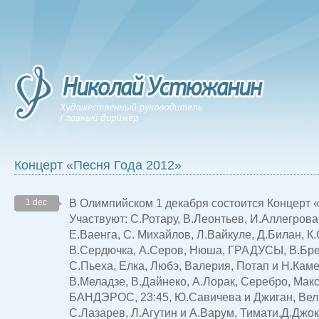
Концерт «Песня Года 2012»
В Олимпийском 1 декабря состоится Концерт «
1 dec
Участвуют: С.Ротару, В.Леонтьев, И.Аллегрова,
Е.Ваенга, С. Михайлов, Л.Вайкуле, Д.Билан, К
В.Сердючка, А.Серов, Нюша, ГРАДУСЫ, В.Бр
С.Пьеха, Елка, Любэ, Валерия, Потап и Н.Кам
В.Меладзе, В.Дайнеко, А.Лорак, Серебро, Мак
БАНДЭРОС, 23:45, Ю.Савичева и Джиган, Ве
С.Лазарев, Л.Агутин и А.Варум, Тимати,Д.Джок